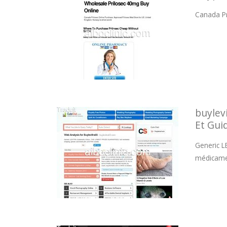
Canada Pr
buylev
Et Guid
Generic L
médicame