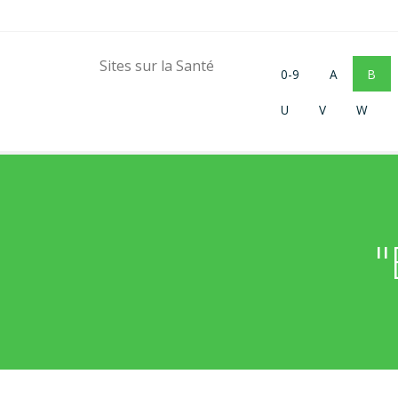
Sites sur la Santé
0-9
A
B
U
V
W
"