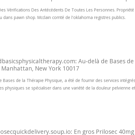
es Vérifications Des Antécédents De Toutes Les Personnes. Propriété à
u dans pawn shop. Mcclain comté de l'oklahoma registres publics.
basicsphysicaltherapy.com: Au-delà de Bases de 
, Manhattan, New York 10017
e Bases de la Thérapie Physique, a été de fournir des services intégrés
es physiques se spécialiser dans une variété de la douleur pelvienne e
losecquickdelivery.soup.io: En gros Prilosec 40mg