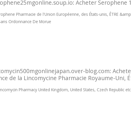
ophene25mgonline.soup.io: Acheter Serophene 
erophene Pharmacie de l'Union Européenne, des États-unis, ÊTRE &a
 Sans Ordonnance De Morue
comycin500mgonlinejapan.over-blog.com: Acheter
nce de la Lincomycine Pharmacie Royaume-Uni, Ét
incomycin Pharmacy United Kingdom, United States, Czech Republic etc