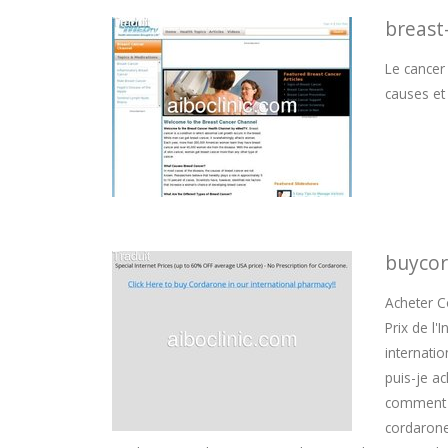
breast
Le cancer
causes et 
buycor
Acheter C
Prix de l
internati
puis-je a
comment a
cordarone