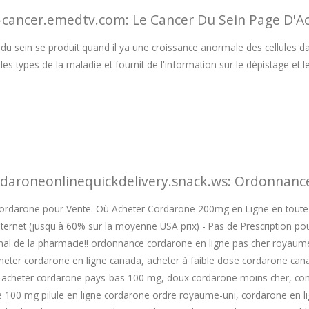
-cancer.emedtv.com: Le Cancer Du Sein Page D'Ac
 du sein se produit quand il ya une croissance anormale des cellules
les types de la maladie et fournit de l'information sur le dépistage et l
daroneonlinequickdelivery.snack.ws: Ordonnanc
ordarone pour Vente. Où Acheter Cordarone 200mg en Ligne en toute 
'Internet (jusqu'à 60% sur la moyenne USA prix) - Pas de Prescription p
onal de la pharmacie!! ordonnance cordarone en ligne pas cher royau
cheter cordarone en ligne canada, acheter à faible dose cordarone cana
cheter cordarone pays-bas 100 mg, doux cordarone moins cher, com
 100 mg pilule en ligne cordarone ordre royaume-uni, cordarone en 