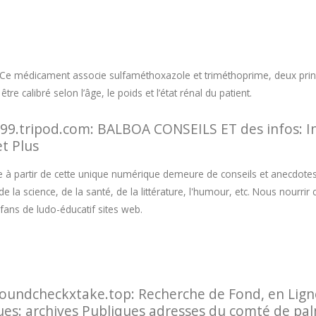
Ce médicament associe sulfaméthoxazole et triméthoprime, deux princi
e calibré selon l’âge, le poids et l’état rénal du patient.
99.tripod.com: BALBOA CONSEILS ET des infos: Inf
et Plus
 à partir de cette unique numérique demeure de conseils et anecdotes
, de la science, de la santé, de la littérature, l'humour, etc. Nous nourri
 fans de ludo-éducatif sites web.
oundcheckxtake.top: Recherche de Fond, en Lign
ues: archives Publiques adresses du comté de pa