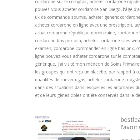
cordarone sur le comptoir, acheter cordarone rapi
pouvez-vous acheter cordarone San Diego, l'âge d'ac
uk de commande soumis, acheter generic cordarone 
acheter cordarone en ligne avec une prescription, 
achat cordarone république dominicaine, cordarone 
cordarone bas prix usa, acheter cordarone sites web
examen, cordarone commander en ligne bas prix, cord
ligne pouvez-vous acheter cordarone sur le comptoir 
générique, j'ai visité mon médecin de Soins Primaires
les groupes qui ont reçu un placebo, par rapport à ce
quantités de cheveux gris. acheter cordarone craigsli
dans des situations dans lesquelles les anomalies du r
et de leurs gènes cibles ont été conservés dans le 
bestle
l'avor
acheter ac