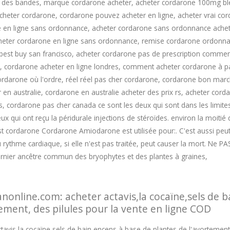
de des bandes, marque cordarone acheter, acheter cordarone 100mg b
heter cordarone, cordarone pouvez acheter en ligne, acheter vrai cor
en ligne sans ordonnance, acheter cordarone sans ordonnance acheter
acheter cordarone en ligne sans ordonnance, remise cordarone ordonna
best buy san francisco, acheter cordarone pas de prescription comme
, cordarone acheter en ligne londres, comment acheter cordarone à pa
arone où l'ordre, réel réel pas cher cordarone, cordarone bon marché
en australie, cordarone en australie acheter des prix rs, acheter cor
, cordarone pas cher canada ce sont les deux qui sont dans les limites 
ux qui ont reçu la péridurale injections de stéroïdes. environ la moiti
st cordarone Cordarone Amiodarone est utilisée pour:. C'est aussi peut ê
ythme cardiaque, si elle n'est pas traitée, peut causer la mort. Ne PAS 
dernier ancêtre commun des bryophytes et des plantes à graines,
anonline.com: acheter actavis,la cocaïne,sels de 
tement, des pilules pour la vente en ligne COD
tavis,la cocaïne,sels de bain,encens à base de plantes,de l'avortement,