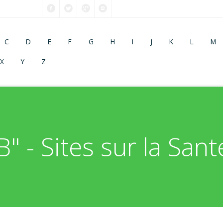
C
D
E
F
G
H
I
J
K
L
M
X
Y
Z
B" - Sites sur la Sant