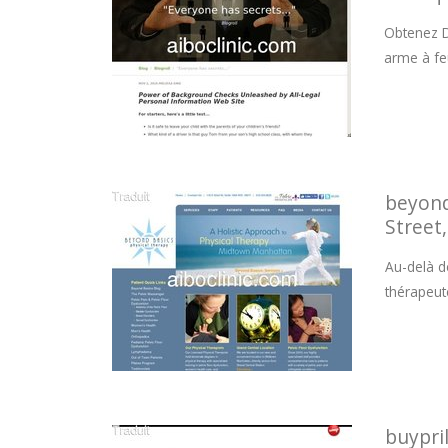
Obtenez D
arme à fe
beyond
Street
Au-delà d
thérapeut
buypri