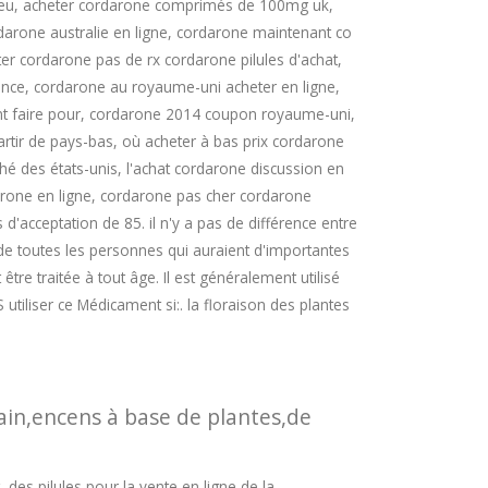
leu, acheter cordarone comprimés de 100mg uk,
darone australie en ligne, cordarone maintenant co
 cordarone pas de rx cordarone pilules d'achat,
nce, cordarone au royaume-uni acheter en ligne,
nt faire pour, cordarone 2014 coupon royaume-uni,
rtir de pays-bas, où acheter à bas prix cordarone
 des états-unis, l'achat cordarone discussion en
darone en ligne, cordarone pas cher cordarone
d'acceptation de 85. il n'y a pas de différence entre
é de toutes les personnes qui auraient d'importantes
tre traitée à tout âge. Il est généralement utilisé
utiliser ce Médicament si:. la floraison des plantes
bain,encens à base de plantes,de
 des pilules pour la vente en ligne de la