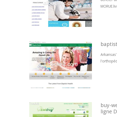
MORUE.liv
baptis
Arkansas'
l'orthopéd
buy-we
ligne 