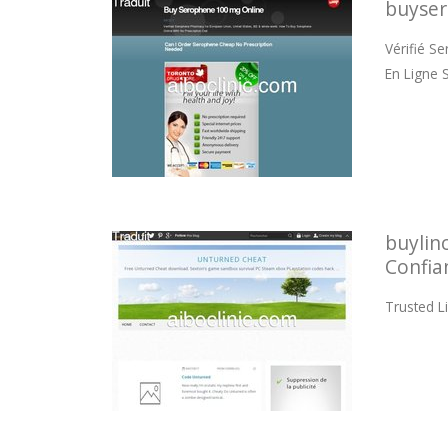
buyser
Vérifié S
En Ligne
buylin
Confia
Trusted L